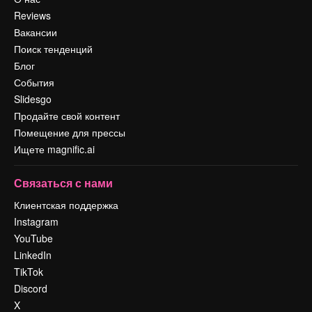
Reviews
Вакансии
Поиск тенденций
Блог
События
Slidesgo
Продайте свой контент
Помещение для прессы
Ищете magnific.ai
Связаться с нами
Клиентская поддержка
Instagram
YouTube
LinkedIn
TikTok
Discord
X