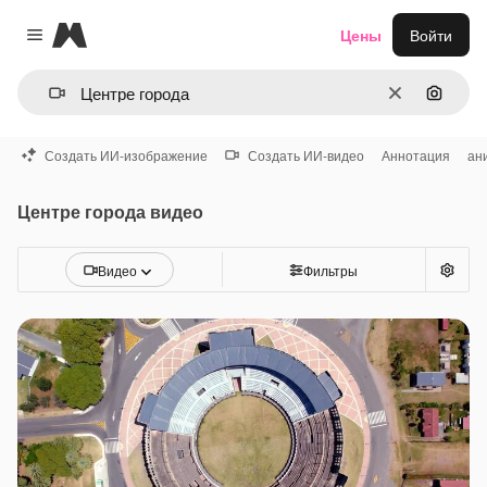
Magnific
Цены
Войти
Close menu
Очистить
Поиск 
Создать ИИ-изображение
Создать ИИ-видео
Аннотация
ан
Центре города видео
Видео
Фильтры