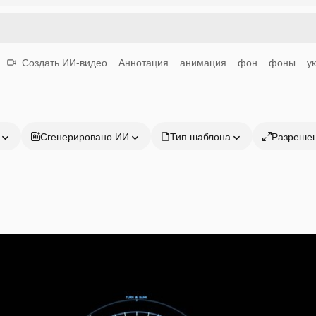
Создать ИИ-видео
Аннотация
анимация
фон
фоны
у
Сгенерировано ИИ
Тип шаблона
Разреше
Продукция
Начать