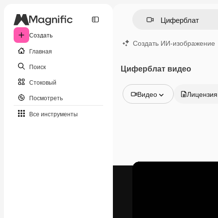
Создать
Создать ИИ-изображение
Главная
Поиск
Циферблат видео
Стоковый
Видео
Лицензия
Посмотреть
Все изображения
Все инструменты
Векторы
Иллюстрации
Фотографии
PSD
Шаблоны
Мокапы
Видео
Видеоролик
Моушн-дизайн
Видеошаблоны
Иконки
3D-модели
Шрифты