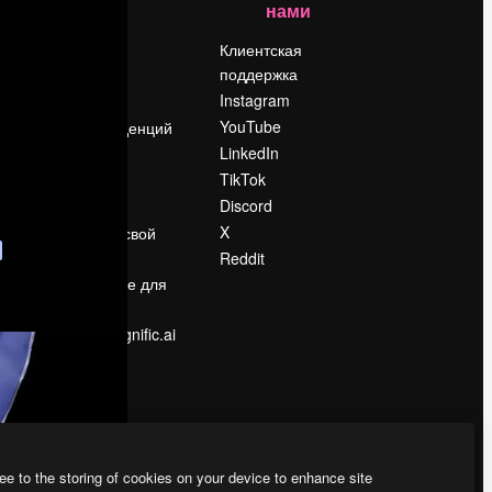
нами
Цены
о
О нас
Клиентская
поддержка
Reviews
Instagram
Вакансии
YouTube
Поиск тенденций
LinkedIn
Блог
TikTok
События
Discord
Slidesgo
ости
X
Продайте свой
контент
Reddit
в
Помещение для
прессы
Ищете magnific.ai
ee to the storing of cookies on your device to enhance site