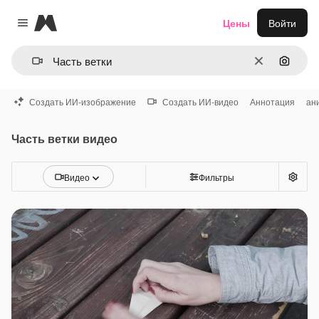
Magnific
Цены
Войти
Close menu
Очистить
Поиск 
Создать ИИ-изображение
Создать ИИ-видео
Аннотация
ан
Часть ветки видео
Видео
Фильтры