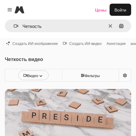
Magnific
Цены
Войти
Close menu
Очистить
Поиск 
Создать ИИ-изображение
Создать ИИ-видео
Аннотация
ан
Четкость видео
Видео
Фильтры