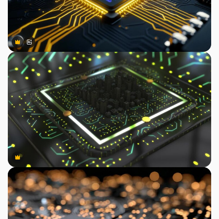
Premium
Premium
Сгенерировано с помощью ИИ
Premium
Premium