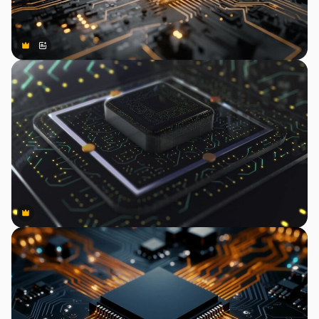
Premium
Premium
Сгенерировано с помощью ИИ
Premium
Premium