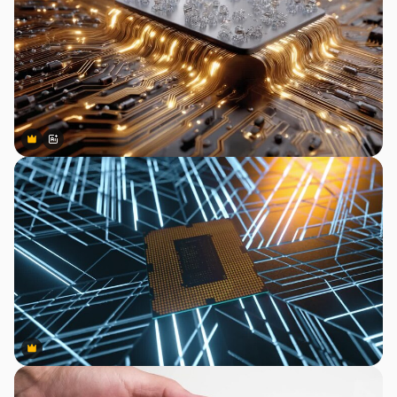
Premium
Premium
Сгенерировано с помощью ИИ
Premium
Premium