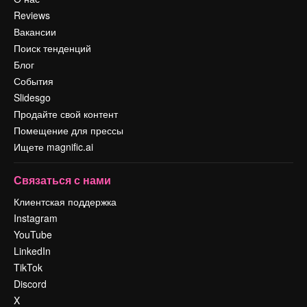
Reviews
Вакансии
Поиск тенденций
Блог
События
Slidesgo
Продайте свой контент
Помещение для прессы
Ищете magnific.ai
Связаться с нами
Клиентская поддержка
Instagram
YouTube
LinkedIn
TikTok
Discord
X