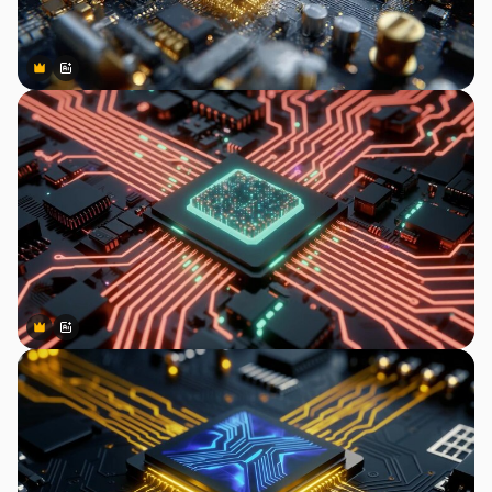
Premium
Premium
Сгенерировано с помощью ИИ
Premium
Premium
Сгенерировано с помощью ИИ