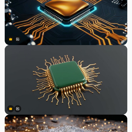
Premium
Premium
Сгенерировано с помощью ИИ
Premium
Premium
Сгенерировано с помощью ИИ