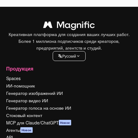
Креативная платформа для создания ваших лучших работ.
Более 1 миллиона подписчиков среди креаторов,
предприятий, агентств и студий.
Pусский
Продукция
Spaces
ИИ-помощник
Генератор изображений ИИ
Генератор видео ИИ
Генератор голоса на основе ИИ
Стоковый контент
MCP для Claude/ChatGPT
Новое
Агенты
Новое
API