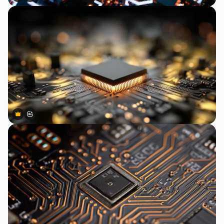
Premium
Premium
Сгенерировано с помощью ИИ