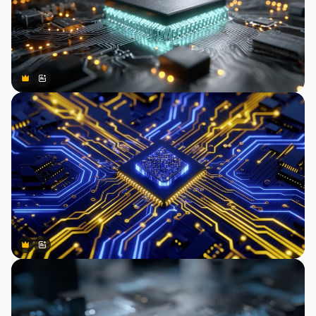
Premium
Premium
Сгенерировано с помощью ИИ
Premium
Premium
Сгенерировано с помощью ИИ