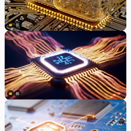
Premium
Premium
Сгенерировано с помощью ИИ
Premium
Premium
Сгенерировано с помощью ИИ