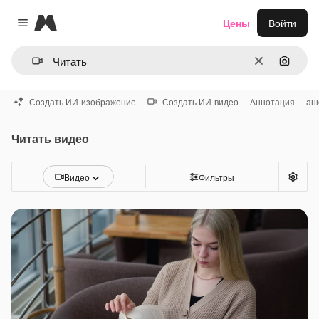
Magnific
Цены
Войти
Close menu
Очистить
Поиск 
Создать ИИ-изображение
Создать ИИ-видео
Аннотация
ан
Читать видео
Видео
Фильтры