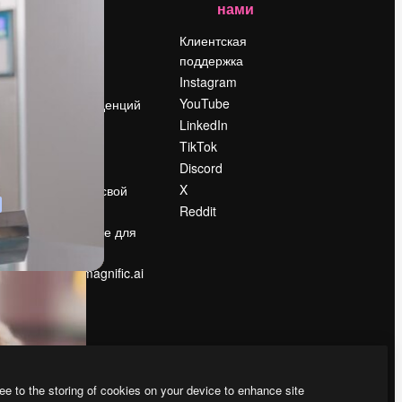
нами
Цены
о
О нас
Клиентская
поддержка
Reviews
Instagram
Вакансии
YouTube
Поиск тенденций
LinkedIn
Блог
TikTok
События
Discord
Slidesgo
ости
X
Продайте свой
контент
Reddit
в
Помещение для
прессы
Ищете magnific.ai
ee to the storing of cookies on your device to enhance site