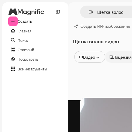
Создать
Создать ИИ-изображение
Главная
Поиск
Щетка волос видео
Стоковый
Видео
Лицензия
Посмотреть
Все изображения
Все инструменты
Векторы
Иллюстрации
Фотографии
PSD
Шаблоны
Мокапы
Видео
Видеоролик
Моушн-дизайн
Видеошаблоны
Иконки
3D-модели
Шрифты