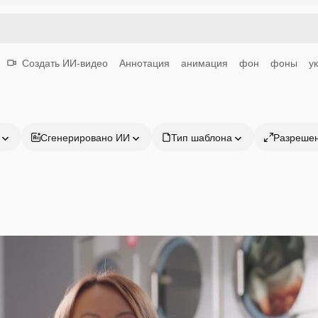
Создать ИИ-видео
Аннотация
анимация
фон
фоны
у
Сгенерировано ИИ
Тип шаблона
Разреше
Продукция
Начать