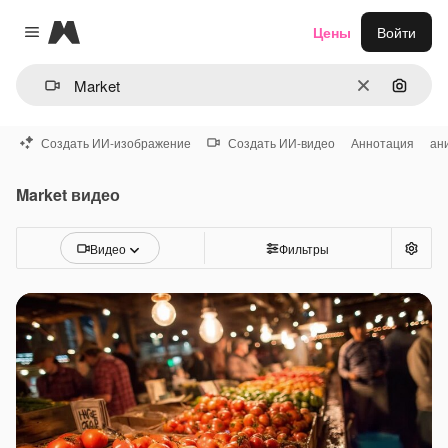
Magnific
Цены
Войти
Close menu
Очистить
Поиск 
Создать ИИ-изображение
Создать ИИ-видео
Аннотация
ан
Market видео
Видео
Фильтры