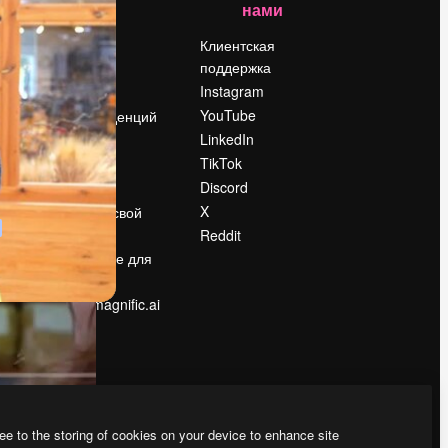
нами
Цены
о
О нас
Клиентская
поддержка
Reviews
Instagram
Вакансии
YouTube
Поиск тенденций
LinkedIn
Блог
TikTok
События
Discord
Slidesgo
ости
X
Продайте свой
контент
Reddit
в
Помещение для
прессы
Ищете magnific.ai
ee to the storing of cookies on your device to enhance site