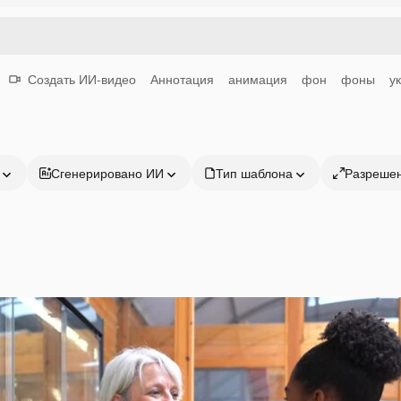
Создать ИИ-видео
Аннотация
анимация
фон
фоны
у
Сгенерировано ИИ
Тип шаблона
Разреше
Продукция
Начать