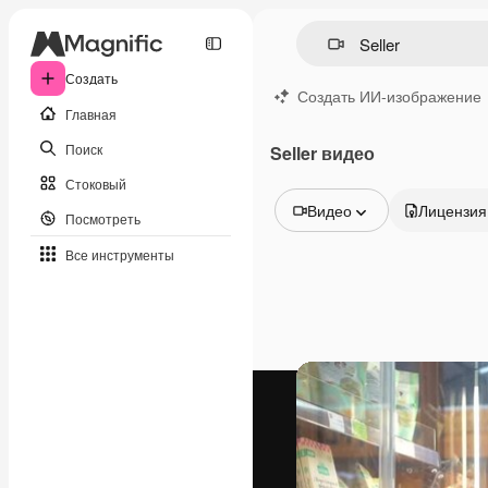
Создать
Создать ИИ-изображение
Главная
Поиск
Seller видео
Стоковый
Видео
Лицензия
Посмотреть
Все изображения
Все инструменты
Векторы
Иллюстрации
Фотографии
PSD
Шаблоны
Мокапы
Видео
Видеоролик
Моушн-дизайн
Видеошаблоны
Иконки
3D-модели
Шрифты