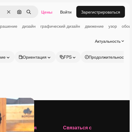
Цены
Войти
Зарегистрироваться
Очистить
Поиск по изображению
Поиск
крашение
дизайн
графический дизайн
движение
узор
обои
Актуальность
ние
Ориентация
FPS
Продолжительность
Компания
Связаться с