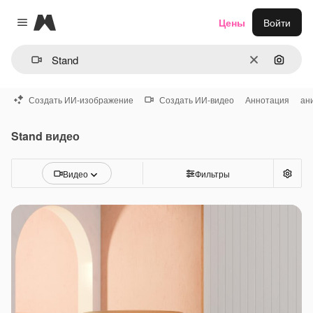
Magnific
Цены
Войти
Close menu
Очистить
Поиск 
Создать ИИ-изображение
Создать ИИ-видео
Аннотация
ан
Stand видео
Видео
Фильтры