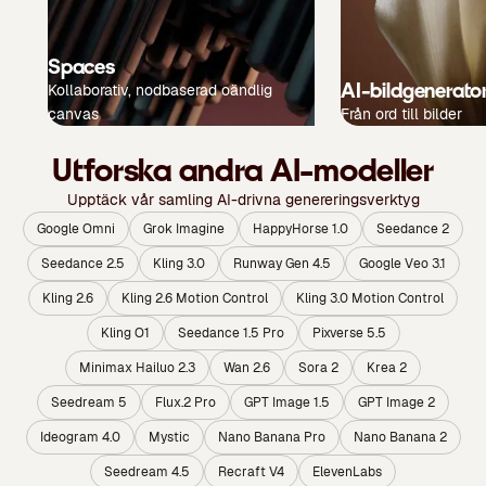
Spaces
AI-bildgenerato
Kollaborativ, nodbaserad oändlig
canvas
Från ord till bilder
Utforska andra AI-modeller
Upptäck vår samling AI-drivna genereringsverktyg
Google Omni
Grok Imagine
HappyHorse 1.0
Seedance 2
Seedance 2.5
Kling 3.0
Runway Gen 4.5
Google Veo 3.1
Kling 2.6
Kling 2.6 Motion Control
Kling 3.0 Motion Control
Kling O1
Seedance 1.5 Pro
Pixverse 5.5
Minimax Hailuo 2.3
Wan 2.6
Sora 2
Krea 2
Seedream 5
Flux.2 Pro
GPT Image 1.5
GPT Image 2
Ideogram 4.0
Mystic
Nano Banana Pro
Nano Banana 2
Seedream 4.5
Recraft V4
ElevenLabs