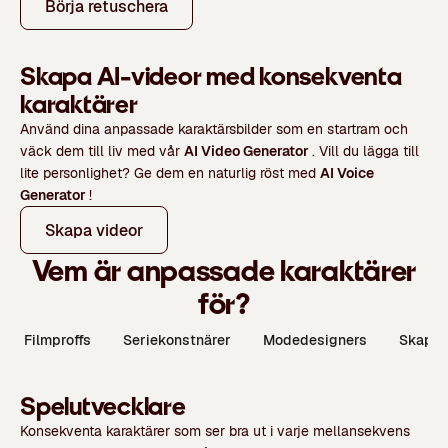
Börja retuschera
Skapa AI-videor med konsekventa
karaktärer
Använd dina anpassade karaktärsbilder som en startram och
väck dem till liv med vår
AI Video Generator
. Vill du lägga till
lite personlighet? Ge dem en naturlig röst med
AI Voice
Generator
!
Skapa videor
Vem är anpassade karaktärer
för?
Filmproffs
Seriekonstnärer
Modedesigners
Skapare
Spelutvecklare
Konsekventa karaktärer som ser bra ut i varje mellansekvens