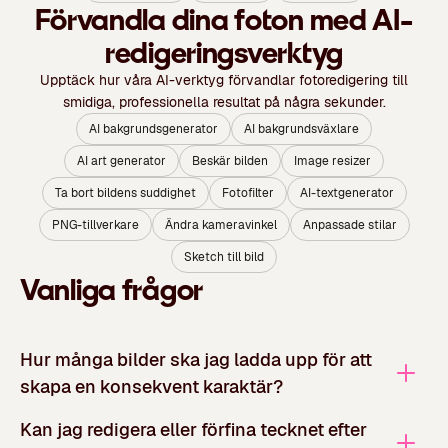
Förvandla dina foton med AI-
redigeringsverktyg
Upptäck hur våra AI-verktyg förvandlar fotoredigering till
smidiga, professionella resultat på några sekunder.
AI bakgrundsgenerator
AI bakgrundsväxlare
AI art generator
Beskär bilden
Image resizer
Ta bort bildens suddighet
Fotofilter
AI-textgenerator
PNG-tillverkare
Ändra kameravinkel
Anpassade stilar
Sketch till bild
Vanliga frågor
Hur många bilder ska jag ladda upp för att
skapa en konsekvent karaktär?
Kan jag redigera eller förfina tecknet efter