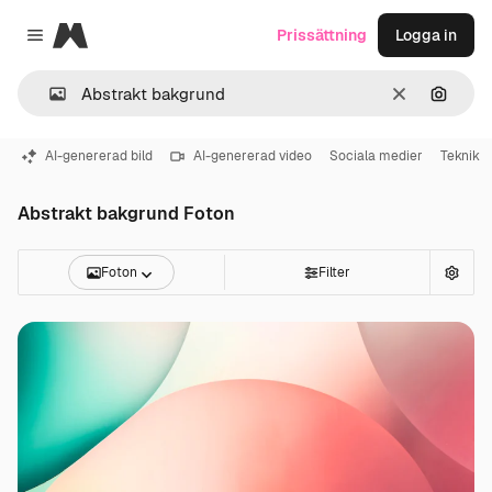
Magnific
Prissättning
Logga in
Close menu
Rensa
Sök eft
AI-genererad bild
AI-genererad video
Sociala medier
Teknik
Abstrakt bakgrund Foton
Foton
Filter