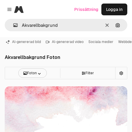
Magnific
Prissättning
Logga in
Close menu
Rensa
Sök eft
AI-genererad bild
AI-genererad video
Sociala medier
Webbde
Akvarellbakgrund Foton
Foton
Filter