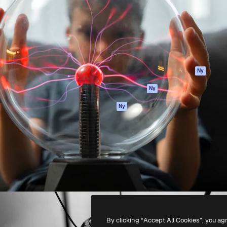
ttformen för att förverkliga
Spaces
Academy
e. Mer än 1 miljon
AI-assistent
Dokumentation
land kreatörer, företag,
AI-bildgenerator
Support
ior.
AI-videogenerator
Användarvillkor
AI-röstgenerator
Integritetspolicy
Stock-innehåll
Original
Ny
MCP för
Cookies policy
Ny
Claude/ChatGPT
Förtroendecenter
Agenter
Ny
Affiliates
API
Företag
Mobilapp
Alla Magnific-
verktyg
-
2026
Freepik Company S.L.U.
Alla rättigheter reserverade
.
By clicking “Accept All Cookies”, you ag