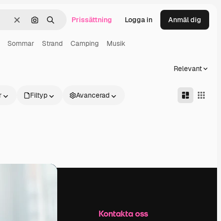
Prissättning
Logga in
Anmäl dig
Rensa
Sök efter bild
Söka
Sommar
Strand
Camping
Musik
Relevant
r
Filtyp
Avancerad
Företag
Kontakta oss