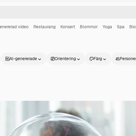
enererad video
Restaurang
Konsert
Blommor
Yoga
Spa
Bio
AI-genererade
Orientering
Färg
Persone
Produkter
Kom igång