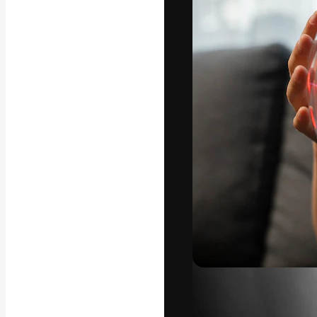
Den kreativa pla
ditt bästa arbet
prenumeranter b
byråer och stud
Svenska
Copyright © 2010