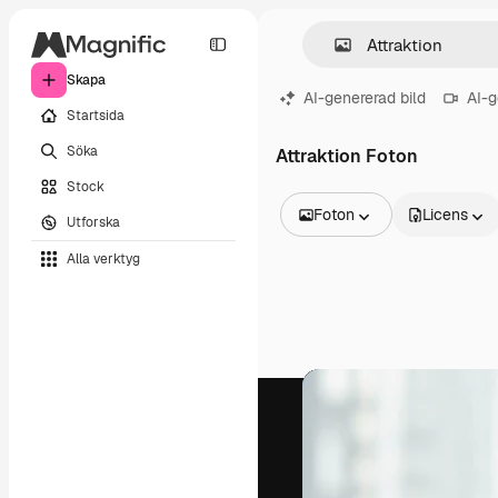
Skapa
AI-genererad bild
AI-g
Startsida
Söka
Attraktion Foton
Stock
Foton
Licens
Utforska
Alla bilder
Alla verktyg
Vektorer
Illustrationer
Foton
PSD
Mallar
Mockups
Videor
Filmmaterial
Rörlig grafik
Videomallar
Ikoner
3D-modeller
Teckensnitt