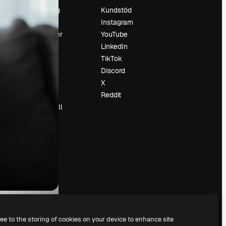
Prissättning
Kundstöd
Om oss
Instagram
Recensioner
YouTube
Karriär
LinkedIn
Söktrender
TikTok
Blogg
Discord
Händelser
X
Slidesgo
Reddit
Sälj innehåll
Pressrum
Söker efter
magnific.ai
ree to the storing of cookies on your device to enhance site