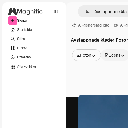
Skapa
AI-genererad bild
AI-g
Startsida
Söka
Avslappnade klader Foto
Stock
Foton
Licens
Utforska
Alla bilder
Alla verktyg
Vektorer
Illustrationer
Foton
PSD
Mallar
Mockups
Videor
Filmmaterial
Rörlig grafik
Videomallar
Ikoner
3D-modeller
Teckensnitt