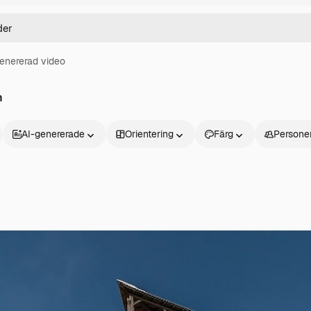
enererad video
n
AI-genererade
Orientering
Färg
Persone
Produkter
Kom igång