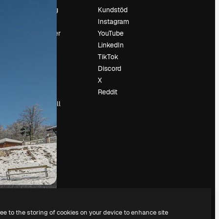
Prissättning
Kundstöd
Om oss
Instagram
Recensioner
YouTube
Karriär
LinkedIn
Söktrender
TikTok
Blogg
Discord
Händelser
X
Slidesgo
Reddit
Sälj innehåll
Pressrum
Söker efter
magnific.ai
ree to the storing of cookies on your device to enhance site