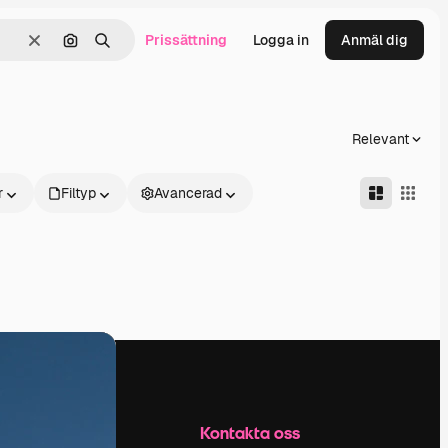
Prissättning
Logga in
Anmäl dig
Rensa
Sök efter bild
Söka
Relevant
r
Filtyp
Avancerad
Företag
Kontakta oss