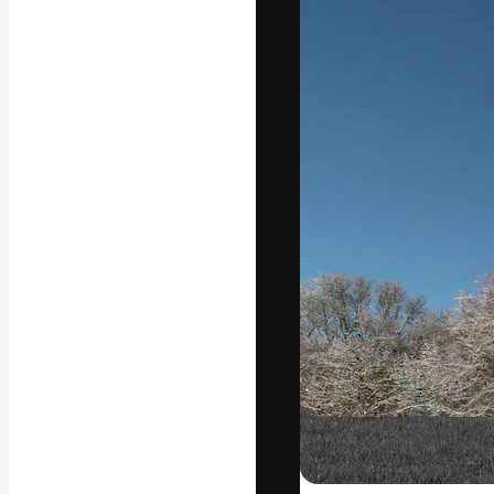
Den kreativa pla
ditt bästa arbet
prenumeranter b
byråer och stud
Svenska
Copyright © 2010