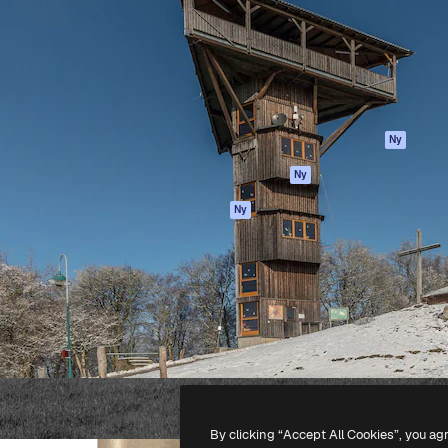
ttformen för att förverkliga
Spaces
Academy
e. Mer än 1 miljon
AI-assistent
Dokumentation
land kreatörer, företag,
AI-bildgenerator
Support
ior.
AI-videogenerator
Användarvillkor
AI-röstgenerator
Integritetspolicy
Stock-innehåll
Original
Ny
MCP för
Cookies policy
Ny
Claude/ChatGPT
Förtroendecenter
Agenter
Ny
Affiliates
API
Företag
Mobilapp
Alla Magnific-
verktyg
-
2026
Freepik Company S.L.U.
Alla rättigheter reserverade
.
By clicking “Accept All Cookies”, you ag