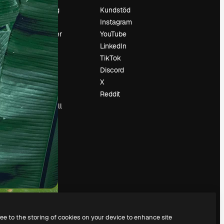
Prissättning
Kundstöd
Om oss
Instagram
Recensioner
YouTube
Karriär
LinkedIn
Söktrender
TikTok
Blogg
Discord
Händelser
X
Slidesgo
Reddit
Sälj innehåll
Pressrum
Söker efter
magnific.ai
ree to the storing of cookies on your device to enhance site