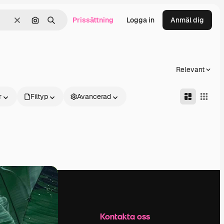
Prissättning
Logga in
Anmäl dig
Rensa
Sök efter bild
Söka
Relevant
r
Filtyp
Avancerad
Företag
Kontakta oss