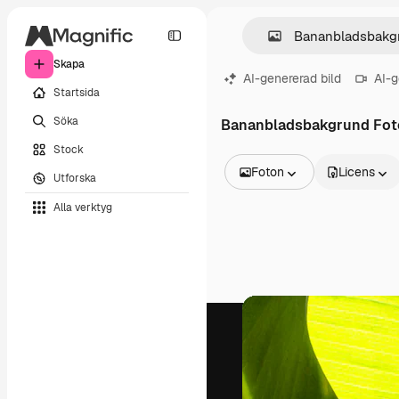
Skapa
AI-genererad bild
AI-g
Startsida
Söka
Bananbladsbakgrund Fot
Stock
Foton
Licens
Utforska
Alla bilder
Alla verktyg
Vektorer
Illustrationer
Foton
PSD
Mallar
Mockups
Videor
Filmmaterial
Rörlig grafik
Videomallar
Ikoner
3D-modeller
Teckensnitt