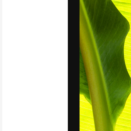
Den kreativa pla
ditt bästa arbet
prenumeranter b
byråer och stud
Svenska
Copyright © 2010