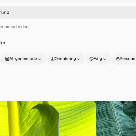
enererad video
on
AI-genererade
Orientering
Färg
Persone
Produkter
Kom igång