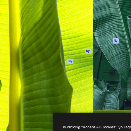
ttformen för att förverkliga
Spaces
Academy
e. Mer än 1 miljon
AI-assistent
Dokumentation
land kreatörer, företag,
AI-bildgenerator
Support
ior.
AI-videogenerator
Användarvillkor
AI-röstgenerator
Integritetspolicy
Stock-innehåll
Original
Ny
MCP för
Cookies policy
Ny
Claude/ChatGPT
Förtroendecenter
Agenter
Ny
Affiliates
API
Företag
Mobilapp
Alla Magnific-
verktyg
-
2026
Freepik Company S.L.U.
Alla rättigheter reserverade
.
By clicking “Accept All Cookies”, you ag