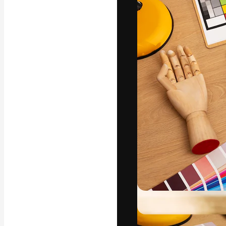
Den kreativa pla
ditt bästa arbet
prenumeranter b
byråer och stud
Svenska
Copyright © 2010