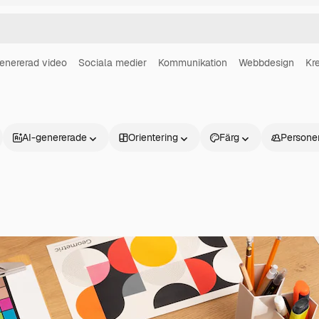
enererad video
Sociala medier
Kommunikation
Webbdesign
Kre
AI-genererade
Orientering
Färg
Persone
Produkter
Kom igång