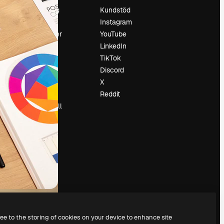
Prissättning
Kundstöd
Om oss
Instagram
Recensioner
YouTube
Karriär
LinkedIn
Söktrender
TikTok
Blogg
Discord
Händelser
X
Slidesgo
Reddit
Sälj innehåll
Pressrum
Söker efter
magnific.ai
ree to the storing of cookies on your device to enhance site