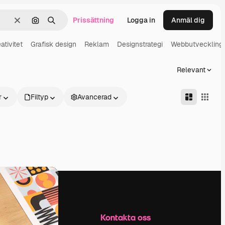
Prissättning
Logga in
Anmäl dig
Rensa
Sök efter bild
Söka
ativitet
Grafisk design
Reklam
Designstrategi
Webbutveckling
Relevant
r
Filtyp
Avancerad
Företag
Kontakta oss