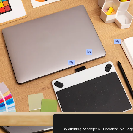
ttformen för att förverkliga
Spaces
Academy
e. Mer än 1 miljon
AI-assistent
Dokumentation
land kreatörer, företag,
AI-bildgenerator
Support
ior.
AI-videogenerator
Användarvillkor
AI-röstgenerator
Integritetspolicy
Stock-innehåll
Original
Ny
MCP för
Cookies policy
Ny
Claude/ChatGPT
Förtroendecenter
Agenter
Ny
Affiliates
API
Företag
Mobilapp
Alla Magnific-
verktyg
-
2026
Freepik Company S.L.U.
Alla rättigheter reserverade
.
By clicking “Accept All Cookies”, you ag