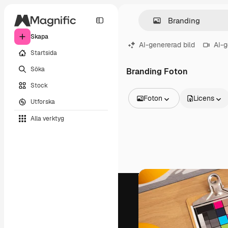
Skapa
AI-genererad bild
AI-g
Startsida
Söka
Branding Foton
Stock
Foton
Licens
Utforska
Alla bilder
Alla verktyg
Vektorer
Illustrationer
Foton
PSD
Mallar
Mockups
Videor
Filmmaterial
Rörlig grafik
Videomallar
Ikoner
3D-modeller
Teckensnitt