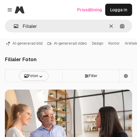
Magnific
Prissättning
Logga in
Close menu
Rensa
Sök eft
AI-genererad bild
AI-genererad video
Design
Kontor
Arkitek
Filialer Foton
Foton
Filter