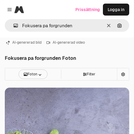
Magnific
Prissättning
Logga in
Close menu
Rensa
Sök eft
AI-genererad bild
AI-genererad video
Fokusera pa forgrunden Foton
Foton
Filter