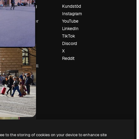
Prissättning
Kundstöd
Om oss
Instagram
Recensioner
YouTube
Karriär
LinkedIn
Söktrender
TikTok
Blogg
Discord
Händelser
X
Slidesgo
Reddit
Sälj innehåll
Pressrum
Söker efter
magnific.ai
ree to the storing of cookies on your device to enhance site