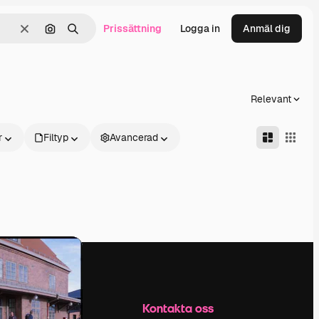
Prissättning
Logga in
Anmäl dig
Rensa
Sök efter bild
Söka
Relevant
r
Filtyp
Avancerad
Företag
Kontakta oss