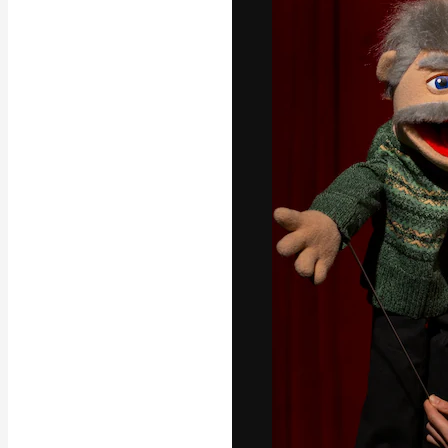
Den kreativa pla
ditt bästa arbet
prenumeranter b
byråer och stud
Svenska
Copyright © 2010