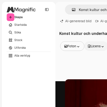
Skapa
AI-genererad bild
AI-g
Startsida
Söka
Konst kultur och underha
Stock
Foton
Licens
Utforska
Alla bilder
Alla verktyg
Vektorer
Illustrationer
Foton
PSD
Mallar
Mockups
Videor
Filmmaterial
Rörlig grafik
Videomallar
Ikoner
3D-modeller
Teckensnitt