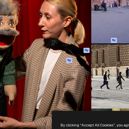
ttformen för att förverkliga
Spaces
Academy
e. Mer än 1 miljon
AI-assistent
Dokumentation
land kreatörer, företag,
AI-bildgenerator
Support
ior.
AI-videogenerator
Användarvillkor
AI-röstgenerator
Integritetspolicy
Stock-innehåll
Original
Ny
MCP för
Cookies policy
Ny
Claude/ChatGPT
Förtroendecenter
Agenter
Ny
Affiliates
API
Företag
Mobilapp
Alla Magnific-
verktyg
-
2026
Freepik Company S.L.U.
Alla rättigheter reserverade
.
By clicking “Accept All Cookies”, you ag