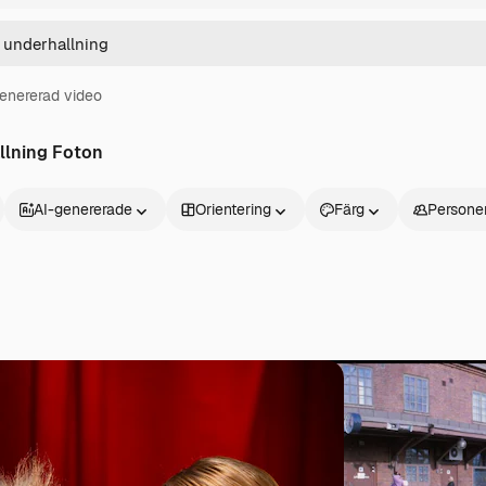
enererad video
llning Foton
AI-genererade
Orientering
Färg
Persone
Produkter
Kom igång