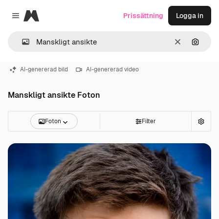
Magnific
Prissättning
Logga in
Close menu
Rensa
Sök eft
AI-genererad bild
AI-genererad video
Manskligt ansikte Foton
Foton
Filter