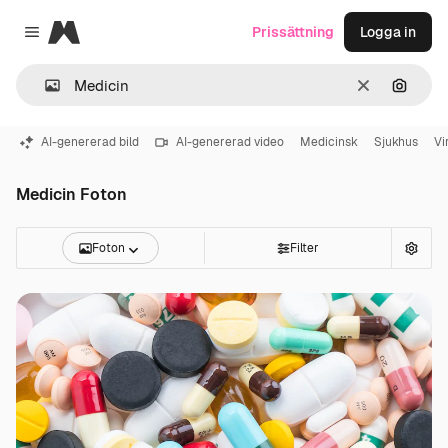
Magnific
Prissättning
Logga in
Close menu
Rensa
Sök eft
AI-genererad bild
AI-genererad video
Medicinsk
Sjukhus
Vi
Medicin Foton
Foton
Filter