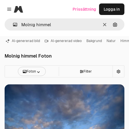
Magnific
Prissättning
Logga in
Close menu
Rensa
Sök eft
AI-genererad bild
AI-genererad video
Bakgrund
Natur
Himm
Molnig himmel Foton
Foton
Filter