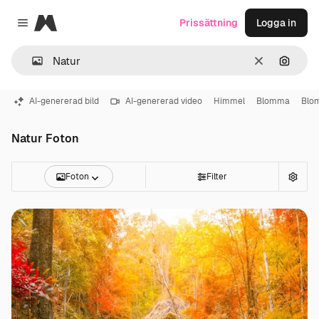
Magnific
Prissättning
Logga in
Close menu
Rensa
Sök eft
AI-genererad bild
AI-genererad video
Himmel
Blomma
Blo
Natur Foton
Foton
Filter