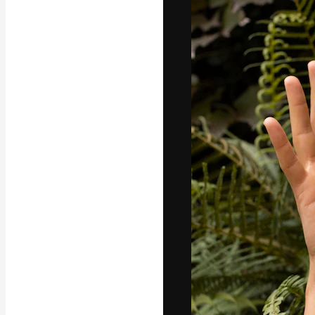
Den kreativa pla
ditt bästa arbet
prenumeranter b
byråer och stud
Svenska
Copyright © 2010