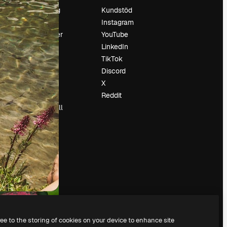
Prissättning
Kundstöd
Om oss
Instagram
Recensioner
YouTube
Karriär
LinkedIn
Söktrender
TikTok
Blogg
Discord
Händelser
X
Slidesgo
Reddit
Sälj innehåll
Pressrum
Söker efter
magnific.ai
ree to the storing of cookies on your device to enhance site