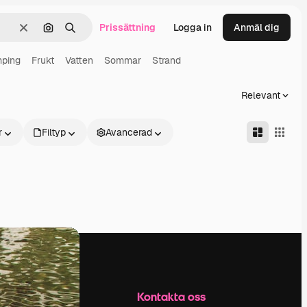
Prissättning
Logga in
Anmäl dig
Rensa
Sök efter bild
Söka
ping
Frukt
Vatten
Sommar
Strand
Relevant
r
Filtyp
Avancerad
Företag
Kontakta oss