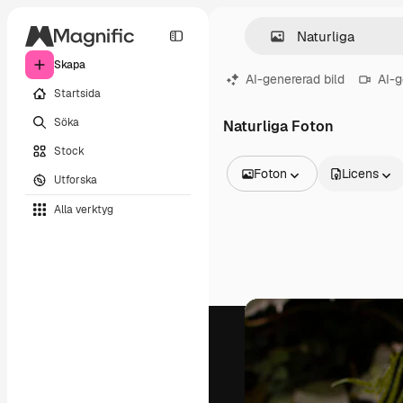
Skapa
AI-genererad bild
AI-g
Startsida
Söka
Naturliga Foton
Stock
Foton
Licens
Utforska
Alla bilder
Alla verktyg
Vektorer
Illustrationer
Foton
PSD
Mallar
Mockups
Videor
Filmmaterial
Rörlig grafik
Videomallar
Ikoner
3D-modeller
Teckensnitt