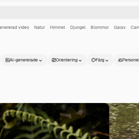
enererad video
Natur
Himmel
Djungel
Blommor
Galax
Cam
AI-genererade
Orientering
Färg
Persone
Produkter
Kom igång