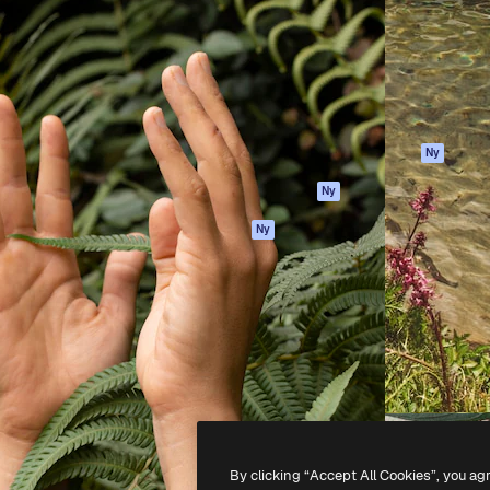
ttformen för att förverkliga
Spaces
Academy
e. Mer än 1 miljon
AI-assistent
Dokumentation
land kreatörer, företag,
AI-bildgenerator
Support
ior.
AI-videogenerator
Användarvillkor
AI-röstgenerator
Integritetspolicy
Stock-innehåll
Original
Ny
MCP för
Cookies policy
Ny
Claude/ChatGPT
Förtroendecenter
Agenter
Ny
Affiliates
API
Företag
Mobilapp
Alla Magnific-
verktyg
-
2026
Freepik Company S.L.U.
Alla rättigheter reserverade
.
By clicking “Accept All Cookies”, you ag