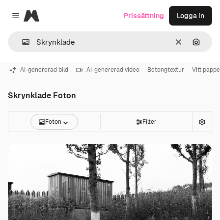
Magnific
Prissättning
Logga in
Close menu
Rensa
Sök eft
AI-genererad bild
AI-genererad video
Betongtextur
Vitt pappe
Skrynklade Foton
Foton
Filter