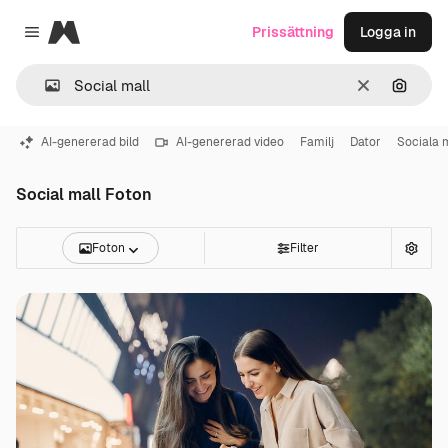
Magnific
Prissättning
Logga in
Close menu
Rensa
Sök eft
AI-genererad bild
AI-genererad video
Familj
Dator
Sociala 
Social mall Foton
Foton
Filter