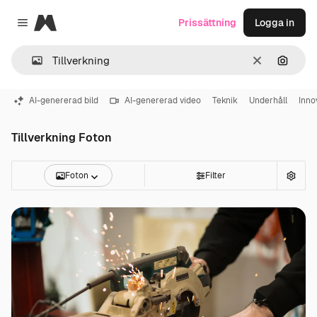
Magnific
Prissättning
Logga in
Close menu
Rensa
Sök eft
AI-genererad bild
AI-genererad video
Teknik
Underhåll
Inno
Tillverkning Foton
Foton
Filter