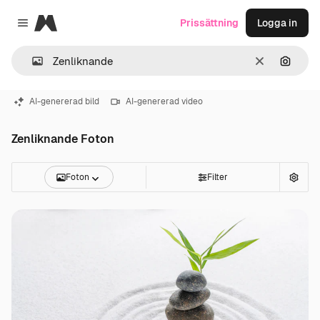
Magnific
Prissättning
Logga in
Close menu
Rensa
Sök eft
AI-genererad bild
AI-genererad video
Zenliknande Foton
Foton
Filter