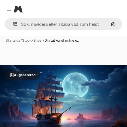
Magnific
Close menu
Sök eft
Startsida
/
Stock
/
Bilder
/
Digital konst måne o…
AI-genererad