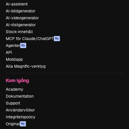
AI-assistent
AI-bildgenerator
AI-videogenerator
AI-röstgenerator
Stock-innehåll
MCP för Claude/ChatGPT
Ny
Agenter
Ny
API
Mobilapp
Alla Magnific-verktyg
Kom igång
Academy
Dokumentation
Support
Användarvillkor
Integritetspolicy
Original
Ny