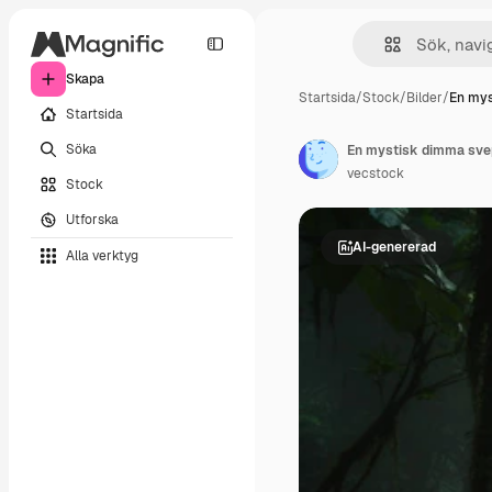
Skapa
Startsida
/
Stock
/
Bilder
/
En mys
Startsida
Söka
En mystisk dimma svep
vecstock
Stock
Utforska
AI-genererad
Alla verktyg