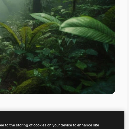
ree to the storing of cookies on your device to enhance site
ed vår
AI Image Generator.