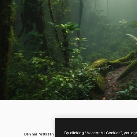
By clicking “Accept All Cookies”, you ag
Den här resursen genererades med
AI
. Du kan skapa din egen m