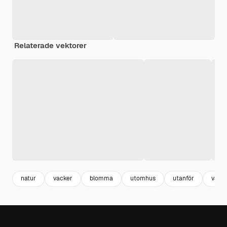
Relaterade vektorer
natur
vacker
blomma
utomhus
utanför
växt