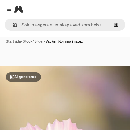
Magnific
Close menu
Sök eft
Startsida
/
Stock
/
Bilder
/
Vacker blomma i natu…
AI-genererad