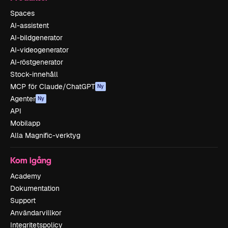
Spaces
AI-assistent
AI-bildgenerator
AI-videogenerator
AI-röstgenerator
Stock-innehåll
MCP för Claude/ChatGPT
Ny
Agenter
Ny
API
Mobilapp
Alla Magnific-verktyg
Kom igång
Academy
Dokumentation
Support
Användarvillkor
Integritetspolicy