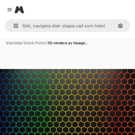
Magnific
Close menu
Sök eft
Startsida
/
Stock
/
Foton
/
3D-rendera av hexago…