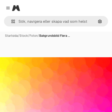
Magnific
Close menu
Sök eft
Startsida
/
Stock
/
Foton
/
Bakgrundsbild Flera …