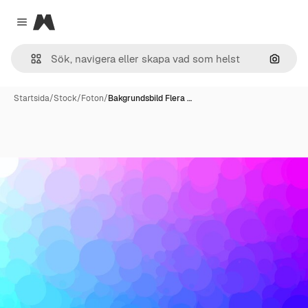
Magnific
Close menu
Sök eft
Startsida
/
Stock
/
Foton
/
Bakgrundsbild Flera …