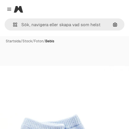
Magnific
Close menu
Sök eft
Startsida
/
Stock
/
Foton
/
Bebis