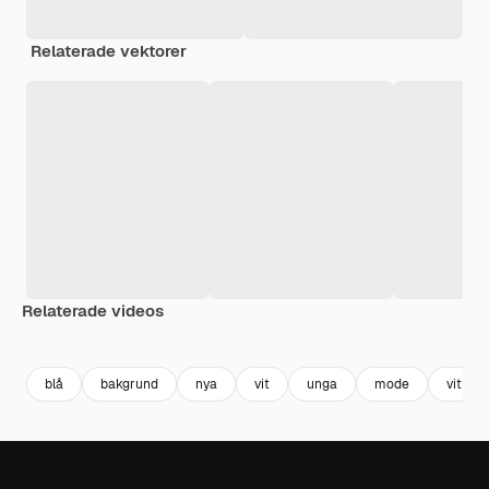
Relaterade vektorer
Relaterade videos
Premium
Premium
Premium
Premium
blå
bakgrund
nya
vit
unga
mode
vit ba