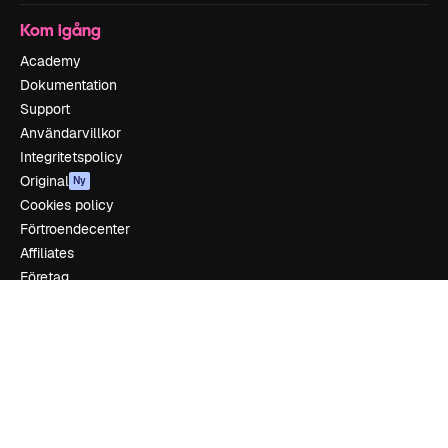
Kom igång
Academy
Dokumentation
Support
Användarvillkor
Integritetspolicy
Original
Ny
Cookies policy
Förtroendecenter
Affiliates
Företag
Företag
Prissättning
Om oss
Recensioner
Karriär