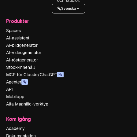
och studior.
Svenska
Produkter
Spaces
AI-assistent
AI-bildgenerator
AI-videogenerator
AI-röstgenerator
Stock-innehåll
MCP för Claude/ChatGPT
Ny
Agenter
Ny
API
Mobilapp
Alla Magnific-verktyg
Kom igång
Academy
Dokumentation