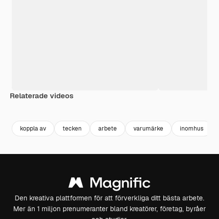
Relaterade videos
Premium
Premium
Premium
Premium
koppla av
tecken
arbete
varumärke
inomhus
Den kreativa plattformen för att förverkliga ditt bästa arbete.
Mer än 1 miljon prenumeranter bland kreatörer, företag, byråer