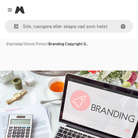
Magnific
Close menu
Sök eft
Startsida
/
Stock
/
Foton
/
Branding Copyright D…