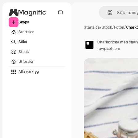
Skapa
Startsida
/
Stock
/
Foton
/
Charkb
Startsida
Söka
Charkbricka med charku
rawpixel.com
Stock
Utforska
Alla verktyg