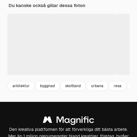
Du kanske också gillar dessa foton
arkitektur
byggnad
skottland
urbana
resa
st
Den kreativa plattformen för att förverkliga ditt bästa arbete.
Mer än 1 miljon prenumeranter bland kreatörer, företag, byråer