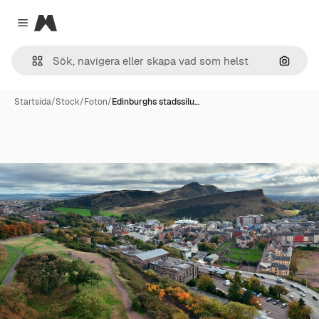
Magnific
Close menu
Sök eft
Startsida
/
Stock
/
Foton
/
Edinburghs stadssilu…