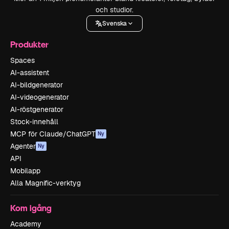
och studior.
Svenska
Produkter
Spaces
AI-assistent
AI-bildgenerator
AI-videogenerator
AI-röstgenerator
Stock-innehåll
MCP för Claude/ChatGPT
Ny
Agenter
Ny
API
Mobilapp
Alla Magnific-verktyg
Kom igång
Academy