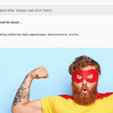
nell förvånad …
Emotionell förvånad manlig hjälte har ädla egenskaper, demonstrerar styrka med lyfta armar