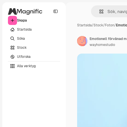
Skapa
Startsida
/
Stock
/
Foton
/
Emotio
Startsida
Söka
wayhomestudio
Stock
Utforska
Alla verktyg