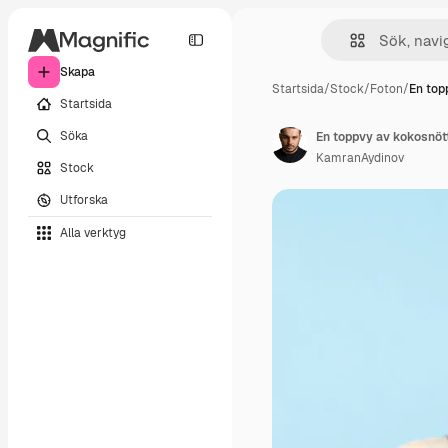
Skapa
Startsida
/
Stock
/
Foton
/
En top
Startsida
Söka
KamranAydinov
Stock
Utforska
Alla verktyg