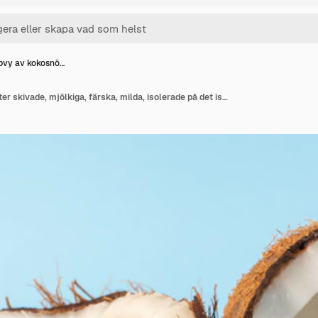
pvy av kokosnö…
En toppvy av kokosnötter skivade, mjölkiga, färska, milda, isolerade på det isblå