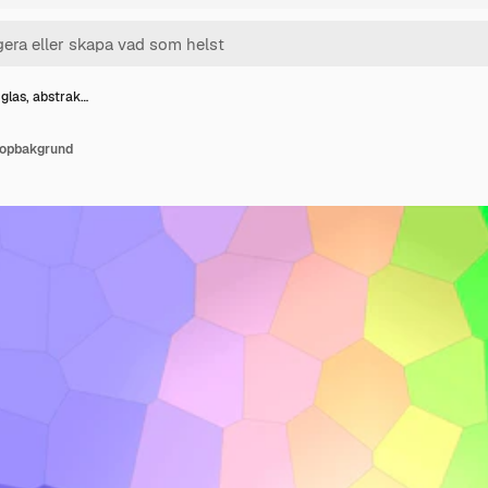
 glas, abstrak…
 popbakgrund