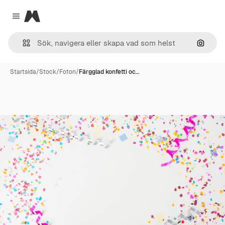
Magnific
Close menu
Sök eft
Startsida
/
Stock
/
Foton
/
Färgglad konfetti oc…