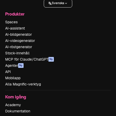
Svenska
Produkter
Spaces
AI-assistent
AI-bildgenerator
AI-videogenerator
AI-röstgenerator
Stock-innehåll
MCP för Claude/ChatGPT
Ny
Agenter
Ny
API
Mobilapp
Alla Magnific-verktyg
Kom igång
Academy
Dokumentation