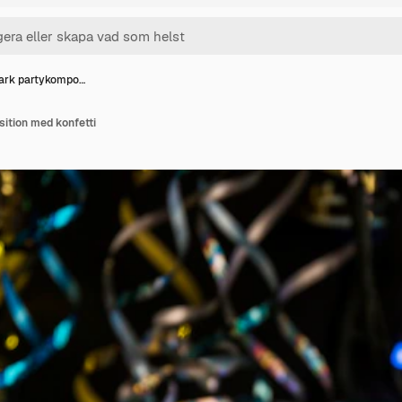
ark partykompo…
ition med konfetti