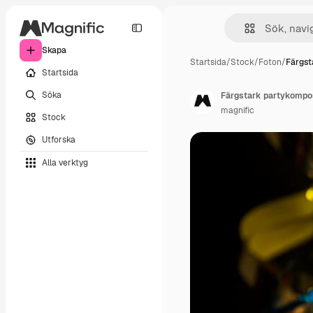
Skapa
Startsida
/
Stock
/
Foton
/
Färgst
Startsida
Söka
Färgstark partykompos
magnific
Stock
Utforska
Alla verktyg