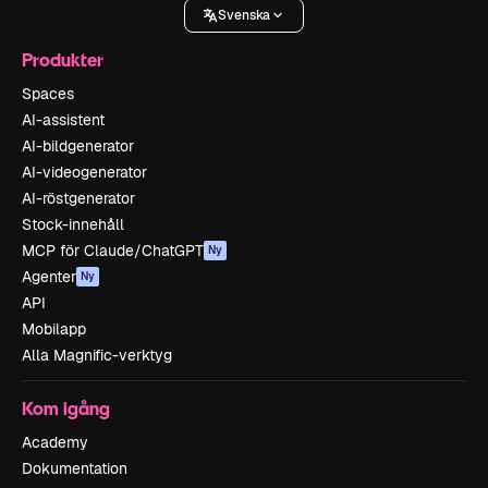
Svenska
Produkter
Spaces
AI-assistent
AI-bildgenerator
AI-videogenerator
AI-röstgenerator
Stock-innehåll
MCP för Claude/ChatGPT
Ny
Agenter
Ny
API
Mobilapp
Alla Magnific-verktyg
Kom igång
Academy
Dokumentation