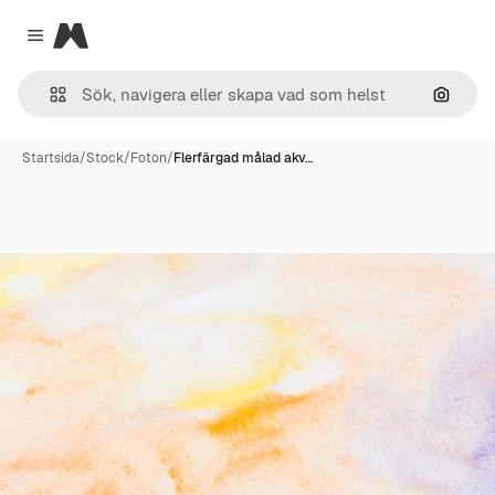
Magnific
Close menu
Sök eft
Startsida
/
Stock
/
Foton
/
Flerfärgad målad akv…