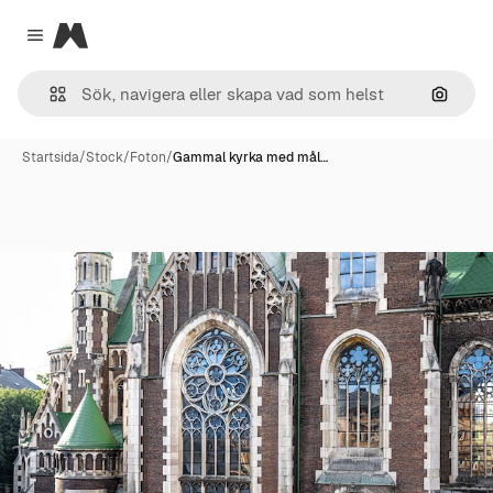
Magnific
Close menu
Sök eft
Startsida
/
Stock
/
Foton
/
Gammal kyrka med mål…