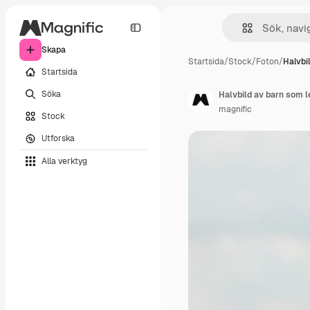
Skapa
Startsida
/
Stock
/
Foton
/
Halvbi
Startsida
Söka
Halvbild av barn som 
magnific
Stock
Utforska
Alla verktyg