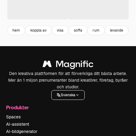
hem
koppla av
visa
soffa
rum
levande
v
Den kreativa plattformen för att förverkliga ditt bästa arbete.
Mer än 1 miljon prenumeranter bland kreatörer, företag, byråer
och studior.
Svenska
Produkter
Spaces
AI-assistent
AI-bildgenerator