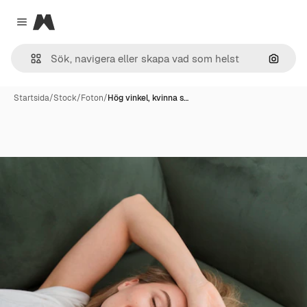
Magnific
Close menu
Sök eft
Startsida
/
Stock
/
Foton
/
Hög vinkel, kvinna s…