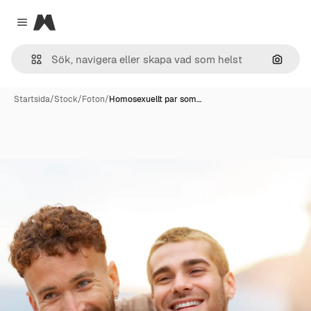
Magnific
Close menu
Sök eft
Startsida
/
Stock
/
Foton
/
Homosexuellt par som…