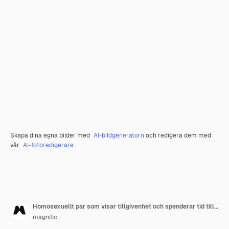
Skapa dina egna bilder med
AI-bildgeneratorn
och redigera dem med
vår
AI-fotoredigerare
.
Homosexuellt par som visar tillgivenhet och spenderar tid tillsammans på stranden
magnific