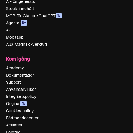
AI-röstgenerator
Stock-innehåll
MCP för Claude/ChatGPT
Ny
Agenter
Ny
API
Mobilapp
Alla Magnific-verktyg
Kom igång
Academy
Dokumentation
Support
Användarvillkor
Integritetspolicy
Original
Ny
Cookies policy
Förtroendecenter
Affiliates
Företag